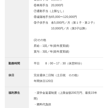
⑥車両手当 20,000円
⑦通勤手当（上限なし）
⑧遠隔地手当65,000〜120,000円
⑨子供手当 各5,000円／月（第１子・第２子）
10,000円／月（第3子以降）
(2)その他
昇給：1回／年(前年度実績)
賞与：3回／年(前年度実績)
勤務時間
平日 8：00～17：30（休憩90分）
休日
完全週休二日制（土日祝 その他）
年間休日120日
福利厚生
・奨学金返還制度（上限金額200万円、最長15年
間）
・燃料代負担