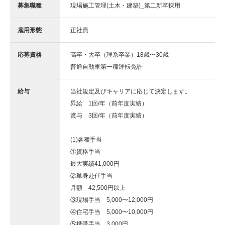
募集職種
現場施工管理(土木・建築)_第二新卒採用
雇用形態
正社員
応募資格
高卒・大卒（理系卒業）18歳〜30歳
普通自動車第一種運転免許
給与
当社規定及びキャリアに応じて決定します。
昇給 1回/年（前年度実績）
賞与 3回/年（前年度実績）
(1)各種手当
①資格手当
最大実績41,000円
②単身赴任手当
月額 42,500円以上
③現場手当 5,000〜12,000円
④住宅手当 5,000〜10,000円
⑤携帯手当 3,000円