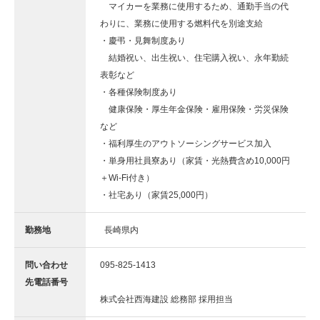
マイカーを業務に使用するため、通勤手当の代
わりに、業務に使用する燃料代を別途支給
・慶弔・見舞制度あり
結婚祝い、出生祝い、住宅購入祝い、永年勤続
表彰など
・各種保険制度あり
健康保険・厚生年金保険・雇用保険・労災保険
など
・福利厚生のアウトソーシングサービス加入
・単身用社員寮あり（家賃・光熱費含め10,000円
＋Wi-Fi付き）
・社宅あり（家賃25,000円）
勤務地
長崎県内
問い合わせ
095-825-1413
先電話番号
株式会社西海建設 総務部 採用担当